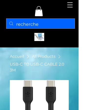
Accueil
All Products
USB-C TO USB-C CABLE 2.0
3M