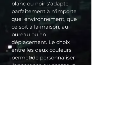
blanc ou noir s'adapte 
parfaitement à n'importe 
quel environnement, que 
ce soit à la maison, au 
bureau ou en 
déplacement. Le choix 
entre les deux couleurs 
permet de personnaliser 
l'apparence du chargeur 
en fonction des 
préférences de 
l'utilisateur.
En résumé, le chargeur 
USB-C vers USB-C en 
blanc ou noir est un 
accessoire pratique et 